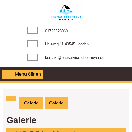
Zum
Inhalt
springen
Telefonnummer
01725323060
Heuweg 11 49545 Leeden
kontakt@bauservice-obermeyer.de
Menü öffnen
Menü
öffnen
Galerie
Galerie
Galerie