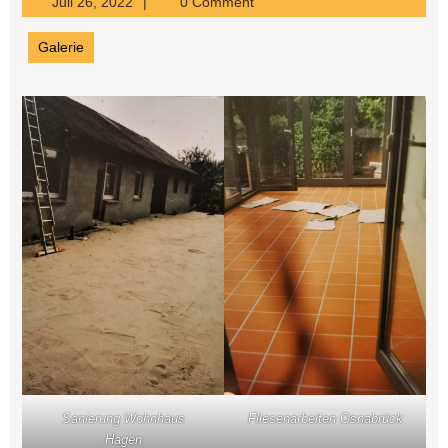
Juli
Juli 26, 2022
0 Comment
26,
2022
Galerie
Sanierung Wohnhaus
Fliesenarbeiten Osnabrück
Hagen