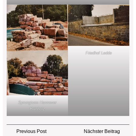
Friedhof Ledde
Sprungturm Hannover
Hainholz
Beitragsnavigation
Previous
Näch
Previous Post
Nächster Beitrag