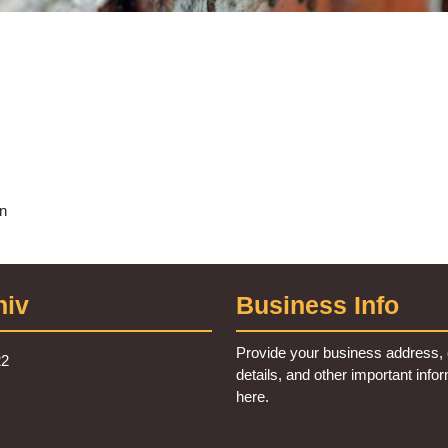
n
hiv
Business Info
Provide your business address, 
22
details, and other important info
here.