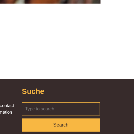
Suche
Search
contact
for:
rmation