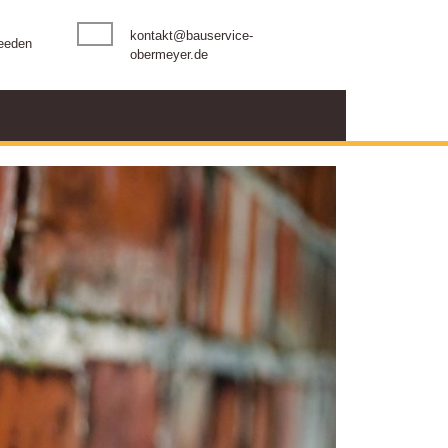
kontakt@bauservice-
eeden
obermeyer.de